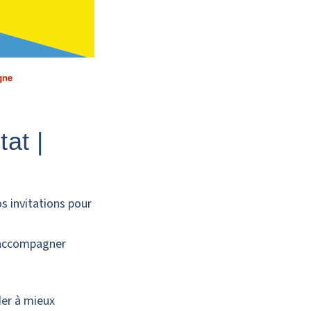
at |
s invitations pour
accompagner
der à mieux