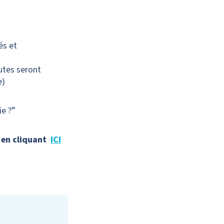
és et
utes seront
e)
e ?”
) en cliquant
ICI